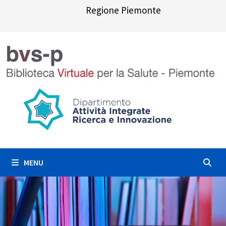
Skip
Regione Piemonte
to
content
MENU