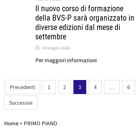
Il nuovo corso di formazione
della BVS-P sarà organizzato in
diverse edizioni dal mese di
settembre
30 Giugno 2026
Per maggiori informazioni
Navigazione
Precedenti
1
2
3
4
…
6
articoli
Successivi
Home
>
PRIMO PIANO