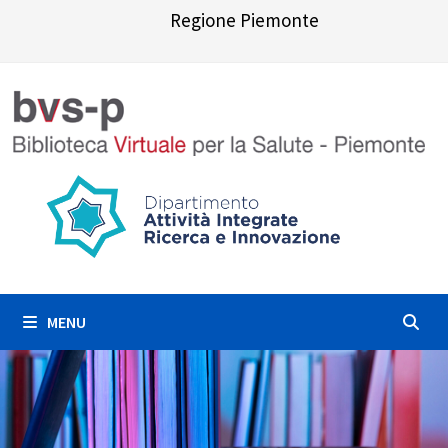
Skip
Regione Piemonte
to
content
MENU