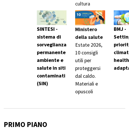
cultura
SINTESI -
BMJ -
Ministero
sistema di
Settin
della salute
sorveglianza
priorit
Estate 2026,
permanente
clima
10 consigli
ambiente e
healt
utili per
salute in siti
adapt
proteggersi
contaminati
dal caldo.
(SIN)
Materiali e
opuscoli
PRIMO PIANO