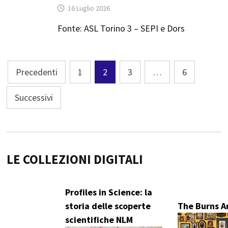
16 Luglio 2026
Fonte: ASL Torino 3 – SEPI e Dors
Navigazione
Precedenti
1
2
3
…
6
articoli
Successivi
LE COLLEZIONI DIGITALI
Profiles in Science: la
storia delle scoperte
The Burns A
scientifiche NLM