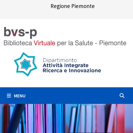
Skip
Regione Piemonte
to
content
MENU